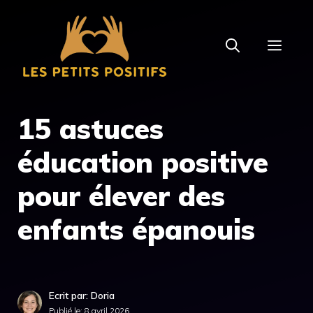
Aller
au
MEN
contenu
15 astuces
éducation positive
pour élever des
enfants épanouis
Ecrit par: Doria
Publié le:
8 avril 2026