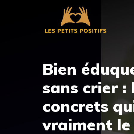
Aller
au
contenu
Bien éduqu
sans crier :
concrets qu
vraiment le