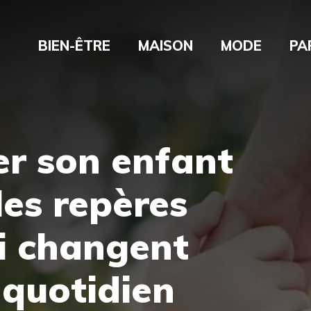
BIEN-ÊTRE
MAISON
MODE
PA
er son enfant
 les repères
i changent
 quotidien