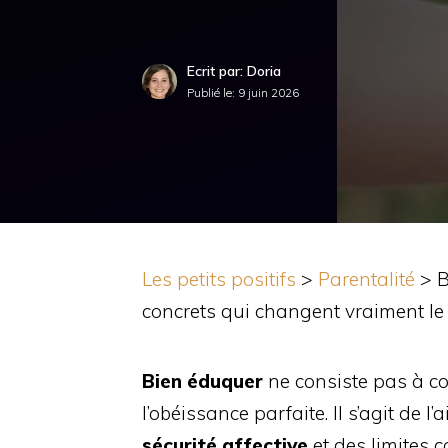
Ecrit par: Doria
Publié le:
9 juin 2026
Les petits positifs
>
Parentalité
>
B
concrets qui changent vraiment le
Bien éduquer
ne consiste pas à co
l’obéissance parfaite. Il s’agit de 
sécurité affective
et des limites 